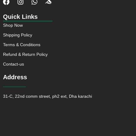
F
I
W
J
a
n
h
k
c
s
a
i
Quick Links
e
t
t
-
Shop Now
b
a
s
a
o
g
a
c
Shipping Policy
o
r
p
c
Terms & Conditions
k
a
p
u
m
s
Refund & Return Policy
o
Contact-us
f
t
Address
31-C, 22nd comm street, ph2 ext, Dha karachi