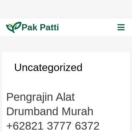
Skip
to
content
Pak Patti
Uncategorized
Pengrajin
Pengrajin Alat
Alat
Drumband
Drumband Murah
Murah
+62821
+62821 3777 6372
3777
6372